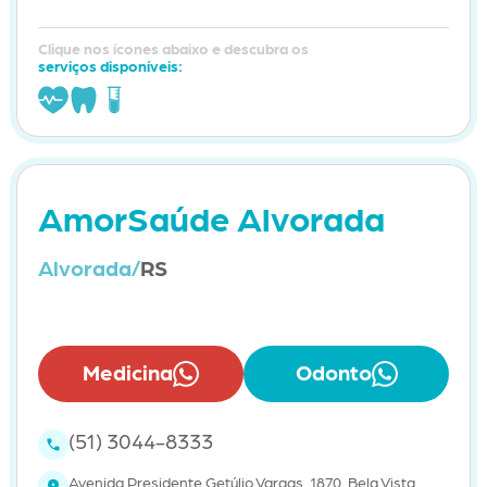
Clique nos ícones abaixo e descubra os
serviços disponíveis:
AmorSaúde Alvorada
Alvorada/
RS
Medicina
Odonto
(51) 3044-8333
Avenida Presidente Getúlio Vargas, 1870, Bela Vista,