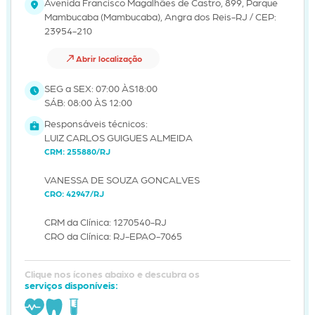
Avenida Francisco Magalhães de Castro, 899, Parque
Mambucaba (Mambucaba), Angra dos Reis-RJ / CEP:
23954-210
Abrir localização
SEG a SEX: 07:00 ÀS18:00
SÁB: 08:00 ÀS 12:00
Responsáveis técnicos:
LUIZ CARLOS GUIGUES ALMEIDA
CRM: 255880/RJ
VANESSA DE SOUZA GONCALVES
CRO: 42947/RJ
CRM da Clínica: 1270540-RJ
CRO da Clínica: RJ-EPAO-7065
Clique nos ícones abaixo e descubra os
serviços disponíveis: