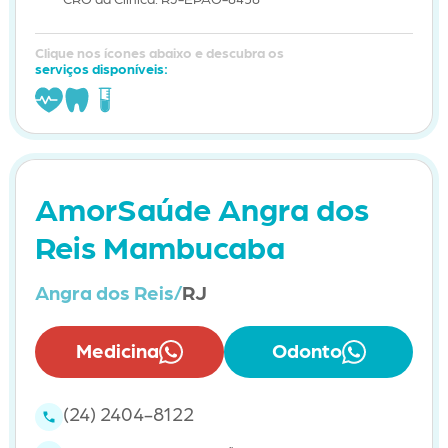
Clique nos ícones abaixo e descubra os
serviços disponíveis:
AmorSaúde Angra dos
Reis Mambucaba
Angra dos Reis/
RJ
Medicina
Odonto
(24) 2404-8122