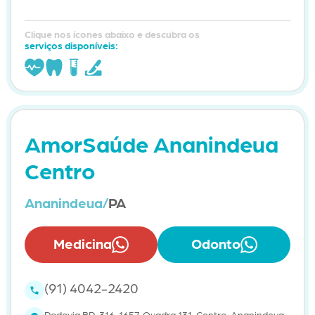
Clique nos ícones abaixo e descubra os
serviços disponíveis:
AmorSaúde Ananindeua
Centro
Ananindeua/
PA
Medicina
Odonto
(91) 4042-2420
Rodovia BR-316, 1657, Quadra 131, Centro, Ananindeua-