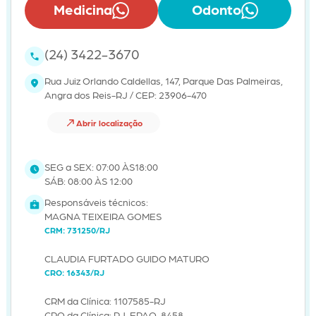
Medicina
Odonto
(24) 3422-3670
Rua Juiz Orlando Caldellas, 147, Parque Das Palmeiras,
Angra dos Reis-RJ / CEP: 23906-470
Abrir localização
SEG a SEX: 07:00 ÀS18:00
SÁB: 08:00 ÀS 12:00
Responsáveis técnicos:
MAGNA TEIXEIRA GOMES
CRM: 731250/RJ
CLAUDIA FURTADO GUIDO MATURO
CRO: 16343/RJ
CRM da Clínica: 1107585-RJ
CRO da Clínica: RJ-EPAO-8458