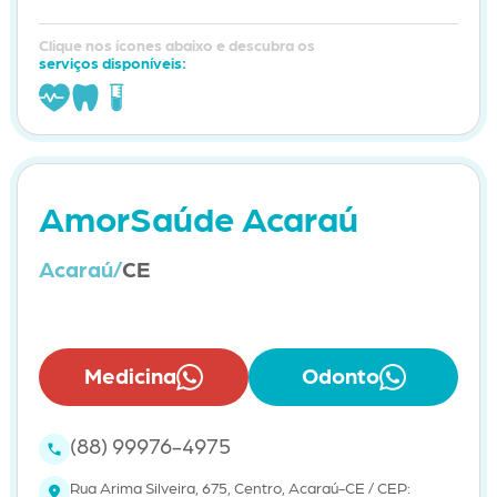
Clique nos ícones abaixo e descubra os
serviços disponíveis:
AmorSaúde Acaraú
Acaraú/
CE
Medicina
Odonto
(88) 99976-4975
Rua Arima Silveira, 675, Centro, Acaraú-CE / CEP: